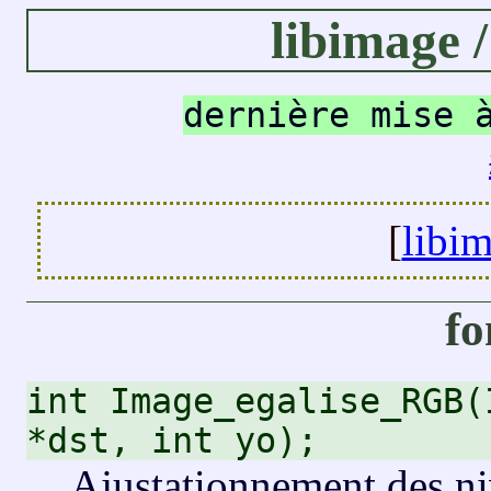
libimage /
dernière mise 
[
libi
fo
int Image_egalise_RGB(
*dst, int yo);
Ajustationnement des ni